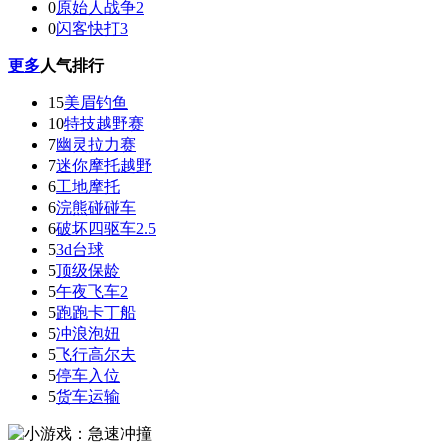
0
原始人战争2
0
闪客快打3
更多
人气排行
15
美眉钓鱼
10
特技越野赛
7
幽灵拉力赛
7
迷你摩托越野
6
工地摩托
6
浣熊碰碰车
6
破坏四驱车2.5
5
3d台球
5
顶级保龄
5
午夜飞车2
5
跑跑卡丁船
5
冲浪泡妞
5
飞行高尔夫
5
停车入位
5
货车运输