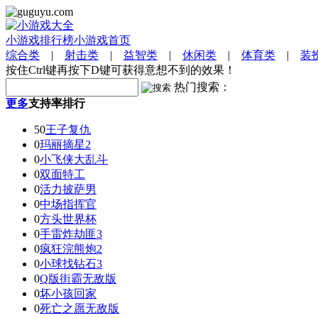
小游戏排行榜
小游戏首页
综合类
|
射击类
|
益智类
|
休闲类
|
体育类
|
装
按住Ctrl键再按下D键可获得意想不到的效果！
热门搜索：
更多
支持率排行
50
王子复仇
0
玛丽摘星2
0
小飞侠大乱斗
0
双面特工
0
活力披萨男
0
中场指挥官
0
方头世界杯
0
手雷炸劫匪3
0
疯狂浣熊炮2
0
小球找钻石3
0
Q版街霸无敌版
0
坏小孩回家
0
死亡之愿无敌版