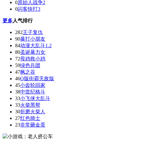
0
原始人战争2
0
闪客快打3
更多
人气排行
282
王子复仇
90
暴打小朋友
84
动漫大乱斗1.2
80
圣诞暴力女
72
母鸡救小鸡
59
绿色兵团
47
枫之谷
46
Q版街霸无敌版
45
小齿轮回家
38
中世纪格斗
33
小飞侠大乱斗
33
火柴黑帮
30
折磨火柴人
27
红色骑士
23
非常砸金蛋