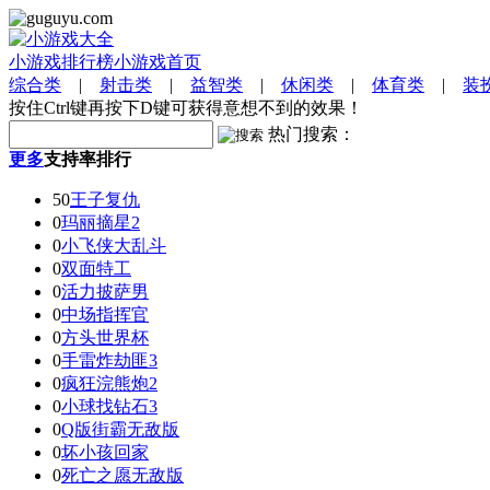
小游戏排行榜
小游戏首页
综合类
|
射击类
|
益智类
|
休闲类
|
体育类
|
装
按住Ctrl键再按下D键可获得意想不到的效果！
热门搜索：
更多
支持率排行
50
王子复仇
0
玛丽摘星2
0
小飞侠大乱斗
0
双面特工
0
活力披萨男
0
中场指挥官
0
方头世界杯
0
手雷炸劫匪3
0
疯狂浣熊炮2
0
小球找钻石3
0
Q版街霸无敌版
0
坏小孩回家
0
死亡之愿无敌版